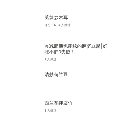
莴笋炒木耳
评分
6.6
4
人做过
🍚减脂期也能炫的麻婆豆腐⎮好
吃不胖0失败！
1
人做过
清炒荷兰豆
西兰花拌腐竹
1
人做过