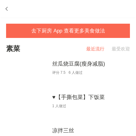
去下厨房 App 查看更多美食做法
素菜
最近流行
最受欢迎
丝瓜烧豆腐(瘦身减脂)
评分
7.5
6
人做过
♥【手撕包菜】下饭菜
1
人做过
凉拌三丝