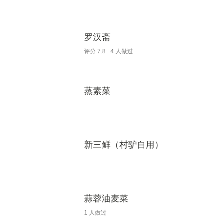
罗汉斋
评分
7.8
4
人做过
蒸素菜
新三鲜（村驴自用）
蒜蓉油麦菜
1
人做过