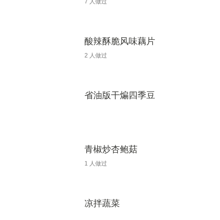
7
人做过
酸辣酥脆风味藕片
2
人做过
省油版干煸四季豆
青椒炒杏鲍菇
1
人做过
凉拌蔬菜