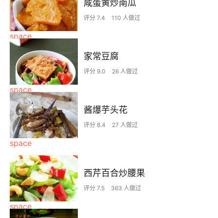
咸蛋黄炒南瓜
评分 7.4
110 人做过
家常豆腐
评分 9.0
26 人做过
酱爆芋头花
评分 8.4
27 人做过
西芹百合炒腰果
评分 7.5
363 人做过