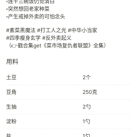
▫️连干三碗饭仍觉清白
▫️突然想回老家种菜
▫️产生戒掉外卖的可怕念头
#素菜黑魔法 #打工人之光 #中华小当家
#四季瘦身玄学 #反外卖起义
用料
土豆
2个
豆角
250克
生抽
2勺
淀粉
1勺
盐
1勺