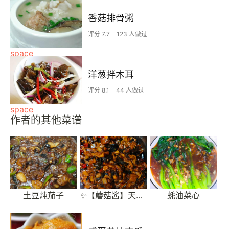
香菇排骨粥
评分 7.7
123 人做过
洋葱拌木耳
评分 8.1
44 人做过
作者的其他菜谱
土豆炖茄子
✨【蘑菇酱】天价香菇劝退？手把手教你复刻星级主厨秘制蘑菇酱✨
蚝油菜心