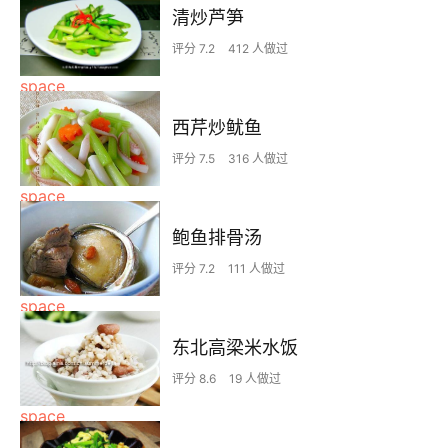
清炒芦笋
评分 7.2
412 人做过
西芹炒鱿鱼
评分 7.5
316 人做过
鲍鱼排骨汤
评分 7.2
111 人做过
东北高梁米水饭
评分 8.6
19 人做过