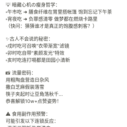
💡 暗藏心机の瘦身哲学：
▫️午市吃 ➜ 膳食纤维在胃里搭帐篷 饱到忘记下午茶
▫️宵夜吃 ➜ 负罪感清零 做梦都在燃烧卡路里
（快问：猜猜谁才是真正的饱腹感刺客？）
✨古人不会说的秘密：
▫️戌时吃可召唤"衣带渐宽"滤镜
▫️卯时吃自带"素颜发光"特效
▫️亥时吃连打嗝都是田园小清新
📸 流量密码：
用粗陶盘营造日杂风
撒白芝麻假装落雪
筷子夹起时让豆角荡秋千...
恭喜解锁10w+点赞姿势！
⚠️ 食用副作用预警：
可能引发以下连锁反应：