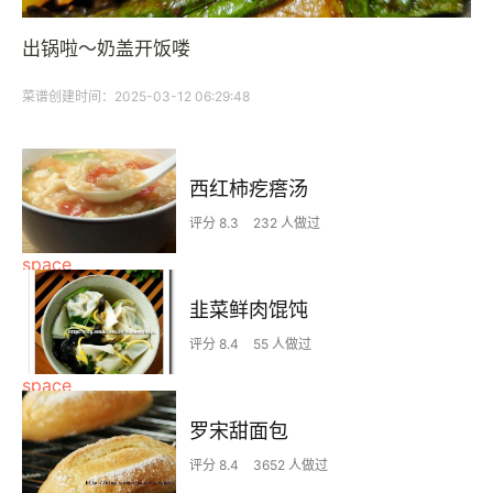
出锅啦～奶盖开饭喽
菜谱创建时间：2025-03-12 06:29:48
西红柿疙瘩汤
评分 8.3
232 人做过
韭菜鲜肉馄饨
评分 8.4
55 人做过
罗宋甜面包
评分 8.4
3652 人做过