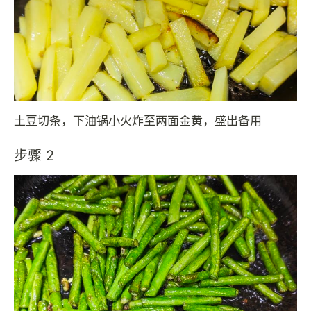
土豆切条，下油锅小火炸至两面金黄，盛出备用
步骤 2