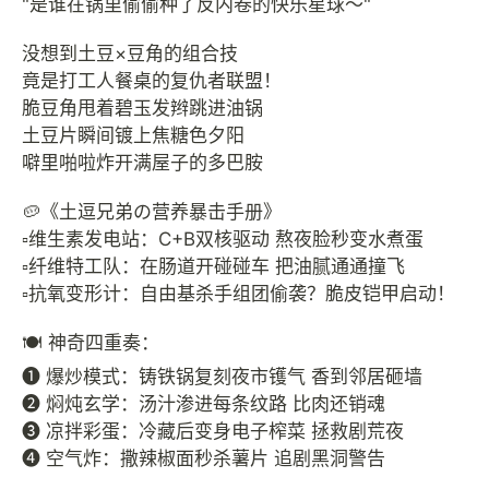
"是谁在锅里偷偷种了反内卷的快乐星球～"
没想到土豆×豆角的组合技
竟是打工人餐桌的复仇者联盟！
脆豆角甩着碧玉发辫跳进油锅
土豆片瞬间镀上焦糖色夕阳
噼里啪啦炸开满屋子的多巴胺
🥔《土逗兄弟の营养暴击手册》
▫️维生素发电站：C+B双核驱动 熬夜脸秒变水煮蛋
▫️纤维特工队：在肠道开碰碰车 把油腻通通撞飞
▫️抗氧变形计：自由基杀手组团偷袭？脆皮铠甲启动！
🍽️ 神奇四重奏：
❶ 爆炒模式：铸铁锅复刻夜市镬气 香到邻居砸墙
❷ 焖炖玄学：汤汁渗进每条纹路 比肉还销魂
❸ 凉拌彩蛋：冷藏后变身电子榨菜 拯救剧荒夜
❹ 空气炸：撒辣椒面秒杀薯片 追剧黑洞警告