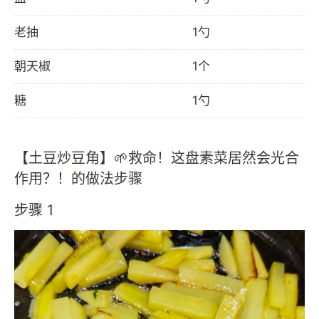
老抽
1勺
朝天椒
1个
糖
1勺
【土豆炒豆角】🌱救命！这盘素菜居然会光合
作用？！的做法步骤
步骤 1