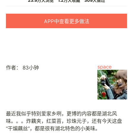
23.9万人浏览
1.2万人收藏
309人做过
APP中查看更多做法
space
作者：
83小钟
最近我似乎特别爱家乡咧，更博的内容都是湖北风
味。。。炸藕夹，红菜苔，珍珠元子，还有今天这盘