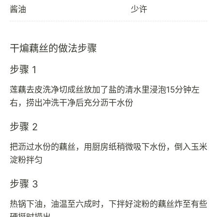
酱油
少许
干煸藕丝的做法步骤
步骤 1
莲藕去皮洗净切成丝放加了盐的清水里浸泡15分钟左
右，捞出冲洗干净后充分沥干水份
步骤 2
把沥过水份的藕丝，用厨房纸稍微吸下水份，倒入玉米
淀粉拌匀
步骤 3
热锅下油，油温至六成时，下拌好淀粉的藕丝炸至有些
硬挺时捞出