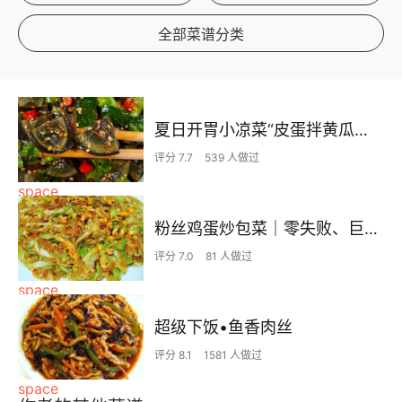
全部菜谱分类
夏日开胃小凉菜“皮蛋拌黄瓜🥒”开胃减脂
评分 7.7
539 人做过
粉丝鸡蛋炒包菜｜零失败、巨下饭
评分 7.0
81 人做过
超级下饭•鱼香肉丝
评分 8.1
1581 人做过