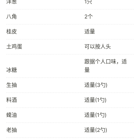
洋葱
1只
八角
2个
桂皮
适量
土鸡蛋
可以按人头
跟据个人口味，适
冰糖
量
生抽
适量(3勺)
料酒
适量(1勺)
𧐢油
适量(1勺)
老抽
适量(2勺)