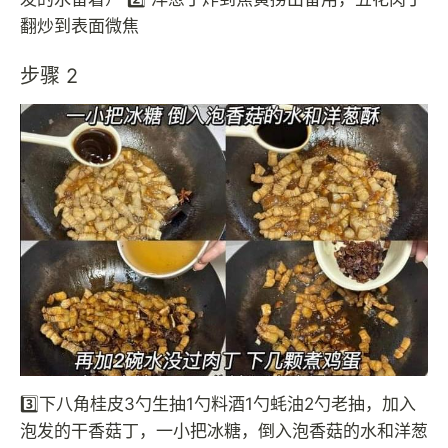
翻炒到表面微焦
步骤 2
3️⃣下八角桂皮3勺生抽1勺料酒1勺蚝油2勺老抽，加入
泡发的干香菇丁，一小把冰糖，倒入泡香菇的水和洋葱