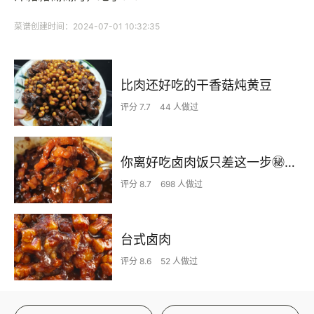
菜谱创建时间：2024-07-01 10:32:35
比肉还好吃的干香菇炖黄豆
评分 7.7
44 人做过
你离好吃卤肉饭只差这一步㊙️勾走我魂的卤肉饭🤩太🉑️了
评分 8.7
698 人做过
台式卤肉
评分 8.6
52 人做过