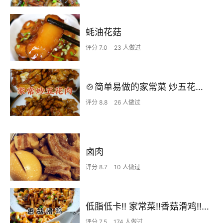
蚝油花菇
评分 7.0
23 人做过
🍲简单易做的家常菜 炒五花肉 超级下饭🍚
评分 8.8
26 人做过
卤肉
评分 8.7
10 人做过
低脂低卡‼️ 家常菜‼️香菇滑鸡‼️好吃到停不下来
评分 7.5
174 人做过