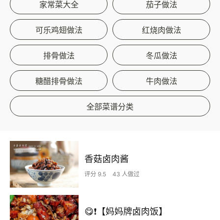
家常菜大全
茄子做法
可乐鸡翅做法
红烧肉做法
排骨做法
冬瓜做法
糖醋排骨做法
牛肉做法
全部菜谱分类
香菇卤肉酱
评分 9.5
43 人做过
😋❗【妈妈牌卤肉饭】