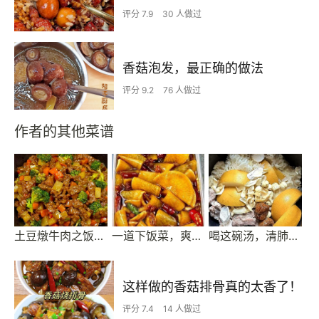
评分 7.9
30 人做过
香菇泡发，最正确的做法
评分 9.2
76 人做过
作者的其他菜谱
土豆燉牛肉之饭扫光，这样做也太香了吧，还没出锅已是浓香四溢了
一道下饭菜，爽脆可口酱腌萝卜，简单还下饭！
喝这碗汤，清肺热，补津液，解口渴～隔三差五炖起来，全家喝！
这样做的香菇排骨真的太香了！
评分 7.4
14 人做过