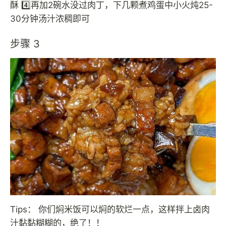
酥 4️⃣再加2碗水没过肉丁，下几颗煮鸡蛋中小火炖25-
30分钟汤汁浓稠即可
步骤 3
Tips： 你们焖米饭可以焖的软烂一点，这样拌上卤肉
汁黏黏糊糊的，绝了！！