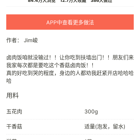
84.4万人浏览
12.7万人收藏
386人做过
APP中查看更多做法
作者：
Jim峻
卤肉饭咱就没输过！！让你吃到扶墙出门！！朋友们来
我家每次都是要吃这个香菇卤肉饭！！
真的好吃到哭的程度，身边的人都劝我赶紧开店哈哈哈
用料
五花肉
300g
干香菇
适量(泡发，留水)