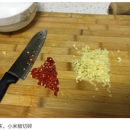
末，小米椒切碎