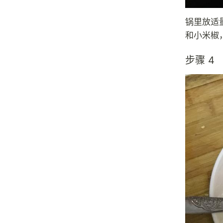
锅里放适
和小米椒
步骤 4