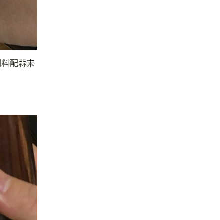
调料配蒜末