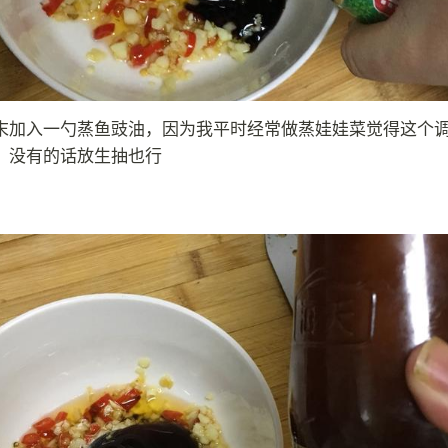
末加入一勺蒸鱼豉油，因为我平时经常做蒸娃娃菜觉得这个
，没有的话放生抽也行