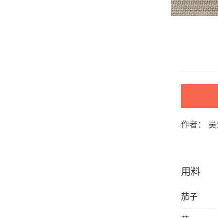
作者：
吴
用料
茄子