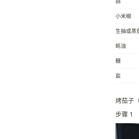
蒜
小米椒
生抽或蒸
蚝油
糖
盐
烤茄子
步骤 1