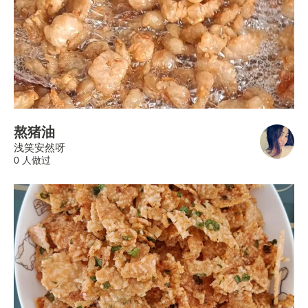
熬猪油
浅笑安然呀
0 人做过