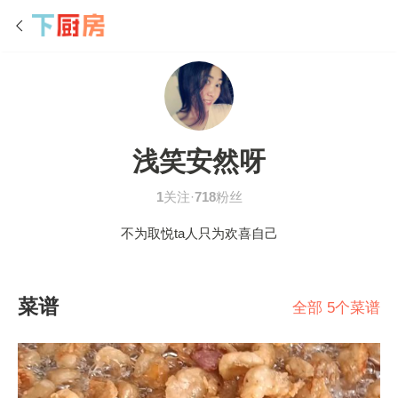
浅笑安然呀
1
关注·
718
粉丝
不为取悦ta人只为欢喜自己
菜谱
全部 5个菜谱