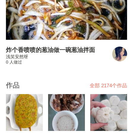
炸个香喷喷的葱油做一碗葱油拌面
浅笑安然呀
0 人做过
作品
全部 2174个作品