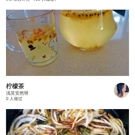
柠檬茶
浅笑安然呀
0 人做过