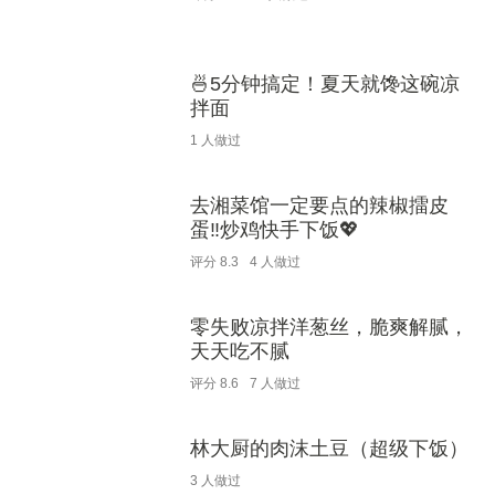
🍜5分钟搞定！夏天就馋这碗凉
拌面
1
人做过
去湘菜馆一定要点的辣椒擂皮
蛋‼️炒鸡快手下饭💖
评分
8.3
4
人做过
零失败凉拌洋葱丝，脆爽解腻，
天天吃不腻
评分
8.6
7
人做过
林大厨的肉沫土豆（超级下饭）
3
人做过