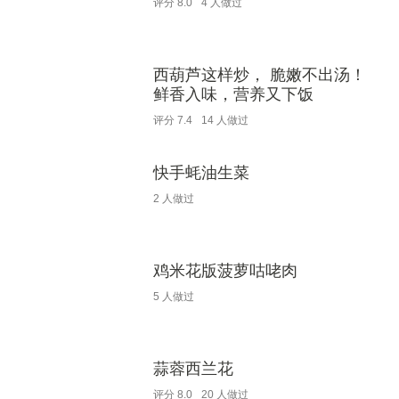
评分
8.0
4
人做过
西葫芦这样炒， 脆嫩不出汤！
鲜香入味，营养又下饭
评分
7.4
14
人做过
快手蚝油生菜
2
人做过
鸡米花版菠萝咕咾肉
5
人做过
蒜蓉西兰花
评分
8.0
20
人做过