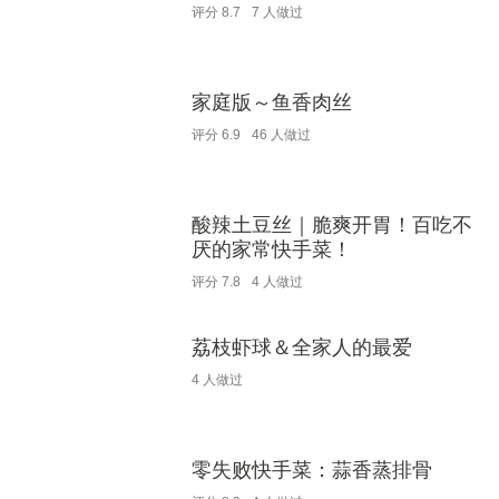
评分
8.7
7
人做过
家庭版～鱼香肉丝
评分
6.9
46
人做过
酸辣土豆丝｜脆爽开胃！百吃不
厌的家常快手菜！
评分
7.8
4
人做过
荔枝虾球＆全家人的最爱
4
人做过
零失败快手菜：蒜香蒸排骨