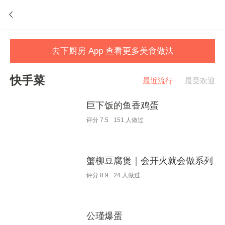
去下厨房 App 查看更多美食做法
快手菜
最近流行
最受欢迎
巨下饭的鱼香鸡蛋
评分
7.5
151
人做过
蟹柳豆腐煲｜会开火就会做系列
评分
8.9
24
人做过
公瑾爆蛋