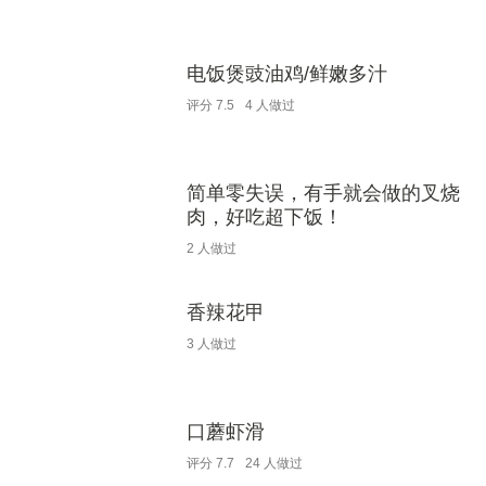
电饭煲豉油鸡/鲜嫩多汁
评分
7.5
4
人做过
简单零失误，有手就会做的叉烧
肉，好吃超下饭！
2
人做过
香辣花甲
3
人做过
口蘑虾滑
评分
7.7
24
人做过